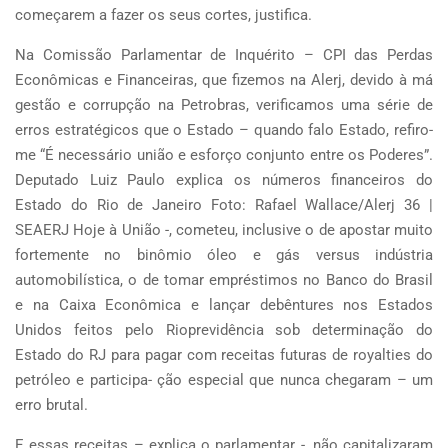
começarem a fazer os seus cortes, justifica.
Na Comissão Parlamentar de Inquérito – CPI das Perdas
Econômicas e Financeiras, que fizemos na Alerj, devido à má
gestão e corrupção na Petrobras, verificamos uma série de
erros estratégicos que o Estado – quando falo Estado, refiro-
me “É necessário união e esforço conjunto entre os Poderes”.
Deputado Luiz Paulo explica os números financeiros do
Estado do Rio de Janeiro Foto: Rafael Wallace/Alerj 36 |
SEAERJ Hoje à União -, cometeu, inclusive o de apostar muito
fortemente no binômio óleo e gás versus indústria
automobilística, o de tomar empréstimos no Banco do Brasil
e na Caixa Econômica e lançar debêntures nos Estados
Unidos feitos pelo Rioprevidência sob determinação do
Estado do RJ para pagar com receitas futuras de royalties do
petróleo e participa- ção especial que nunca chegaram – um
erro brutal.
E essas receitas – explica o parlamentar -, não capitalizaram