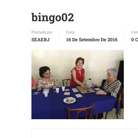
bingo02
Postado por
Data
Com
SEAERJ
16 De Setembro De 2016
0 