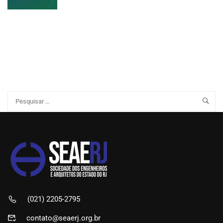
(021) 2205-2795
contato@seaerj.org.br