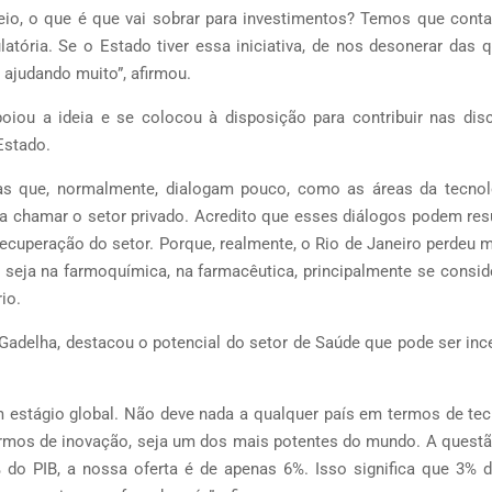
eio, o que é que vai sobrar para investimentos? Temos que cont
atória. Se o Estado tiver essa iniciativa, de nos desonerar das 
á ajudando muito”, afirmou.
oiou a ideia e se colocou à disposição para contribuir nas dis
Estado.
eas que, normalmente, dialogam pouco, como as áreas da tecnol
ra chamar o setor privado. Acredito que esses diálogos podem res
cuperação do setor. Porque, realmente, o Rio de Janeiro perdeu 
, seja na farmoquímica, na farmacêutica, principalmente se consi
io.
 Gadelha, destacou o potencial do setor de Saúde que pode ser inc
m estágio global. Não deve nada a qualquer país em termos de tec
termos de inovação, seja um dos mais potentes do mundo. A questã
o PIB, a nossa oferta é de apenas 6%. Isso significa que 3% d