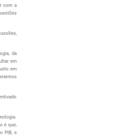
ar com a
questões
cussões,
ogia, da
ultar em
muito em
derarmos
entivado
nologia.
o é que,
o PIB, e