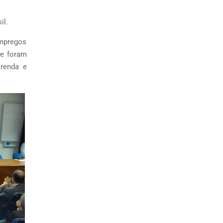
il.
mpregos
ue foram
 renda e