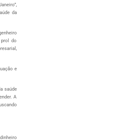
aneiro”,
Saúde da
genheiro
 prol do
esarial,
tuação e
da saúde
ender. A
uscando
dinheiro