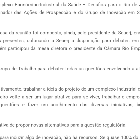
plexo Econômico-Industrial da Saúde – Desafios para o Rio de J
rdenador das Ações de Prospecção e do Grupo de Inovação em 
esa da reunião foi composta, ainda, pelo presidente da Seaerj, en
presentes, colocando a Seaerj à disposição para debates em
m participou da mesa diretora o presidente da Câmara Rio Empr
 Grupo de Trabalho para debater todas as questões envolvendo a a
ivamente, trabalhar a ideia do projeto de um complexo industrial 
ro volte a ser um lugar atrativo para se viver, trabalhar e empre
uestões e fazer um acolhimento das diversas iniciativas, b
tiva de propor novas alternativas para a questão regulatória.
para induzir algo de inovação, não há recursos. Se quase 100% do 