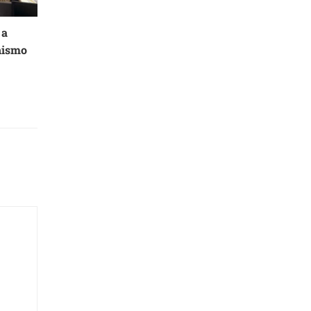
 a
nismo