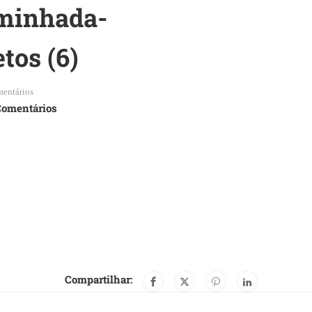
aminhada-
tos (6)
entários
Comentários
Compartilhar: