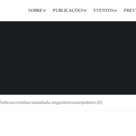
SOBRE
PUBLICAÇÕES
EVENTOS
PREV
3edicaocorridaecaminhada-engenheirosearquitetos (6)