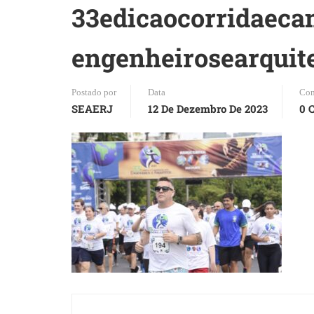
33edicaocorridaec
engenheirosearquite
Postado por
Data
Com
SEAERJ
12 De Dezembro De 2023
0 