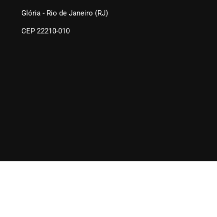
Glória - Rio de Janeiro (RJ)
CEP 22210-010
SEAERJ © 2025. Todos os direitos reservados.
Quem Somos
Fale Conosco
Links Sugeridos