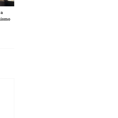
 a
nismo