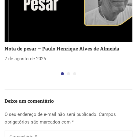
Nota de pesar – Paulo Henrique Alves de Almeida
S
as
7 de agosto de 2026
5 
Deixe um comentário
O seu endereço de e-mail não será publicado.
Campos
obrigatórios são marcados com
*