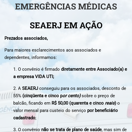
EMERGÊNCIAS MÉDICAS
SEAERJ EM AÇÃO
Prezados associados,
Para maiores esclarecimentos aos associados e
dependentes, informamos:
1. O convênio é firmado
diretamente entre Associado(a) e
a empresa VIDA UTI;
2. A
SEAERJ
conseguiu para os associados, desconto de
55%
(cinqüenta e cinco p
o
r cento
)
sobre o preço de
balcão, ficando em
R$ 50,00 (quarenta e cinco
reais
)
o
valor mensal para custeio do serviço
por beneficiário
cadastrado
;
3. O convênio
não se trata de plano de saúde
, mas sim de