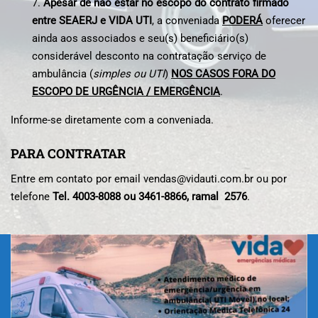
7.
Apesar de não estar no escopo do contrato firmado
entre
SEAERJ
e VIDA UTI
, a conveniada
PODERÁ
oferecer
ainda aos associados e seu(s) beneficiário(s)
considerável desconto na contratação serviço de
ambulância (
simples ou UTI
)
NOS CASOS FORA DO
ESCOPO DE URGÊNCIA / EMERGÊNCIA
.
Informe-se diretamente com a conveniada.
PARA CONTRATAR
Entre em contato por email
vendas@vidauti.com.br
ou por
telefone
Tel. 4003-8088 ou 3461-8866, ramal 2576
.