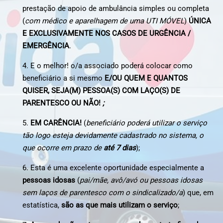
prestação de apoio de ambulância simples ou completa
(
com médico e aparelhagem de uma UTI MÓVEL
)
ÚNICA
E EXCLUSIVAMENTE NOS CASOS DE URGÊNCIA /
EMERGÊNCIA
.
4. E o melhor! o/a associado poderá colocar como
beneficiário a si mesmo
E/OU QUEM E QUANTOS
QUISER, SEJA(M) PESSOA(S) COM LAÇO(S) DE
PARENTESCO OU NÃO!
;
5.
EM CARÊNCIA!
(
beneficiário poderá utilizar o serviço
tão logo esteja devidamente cadastrado no sistema, o
que ocorre em prazo de
até 7 dias
);
6. Esta é uma excelente oportunidade especialmente a
pessoas idosas
(
pai/mãe, avô/avó ou pessoas idosas
sem laços de parentesco com o sindicalizado/a
) que, em
estatística,
são as que mais utilizam o serviço
;