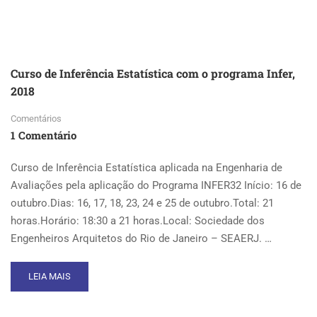
PATOLOGIA
DO
CONCRETO
NOVEMBRO
2018
Curso de Inferência Estatística com o programa Infer,
2018
Comentários
1 Comentário
Curso de Inferência Estatística aplicada na Engenharia de
Avaliações pela aplicação do Programa INFER32 Início: 16 de
outubro.Dias: 16, 17, 18, 23, 24 e 25 de outubro.Total: 21
horas.Horário: 18:30 a 21 horas.Local: Sociedade dos
Engenheiros Arquitetos do Rio de Janeiro – SEAERJ. …
READ
LEIA MAIS
MORE
ABOUT