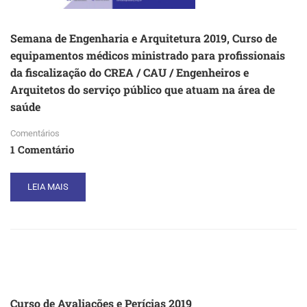
Semana de Engenharia e Arquitetura 2019, Curso de
equipamentos médicos ministrado para profissionais
da fiscalização do CREA / CAU / Engenheiros e
Arquitetos do serviço público que atuam na área de
saúde
Comentários
1 Comentário
READ
LEIA MAIS
MORE
ABOUT
SEMANA
DE
ENGENHARIA
E
ARQUITETURA
2019,
Curso de Avaliações e Perícias 2019