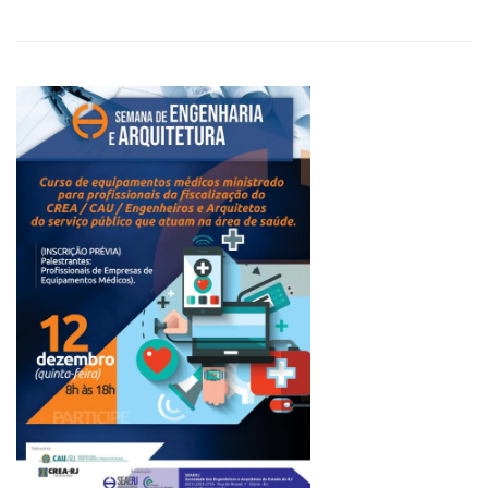
ABOUT
SEAERJ
PROMOVE
A
5ª
EDIÇÃO
DO
CURSO
DE
AVALIAÇÕES
E
PERÍCIAS