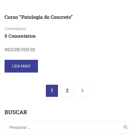
DE
RODOVIAS
Curso “Patologia do Concreto”
Comentários
0 Comentários
INSCREVER-SE
READ
LEIA MAIS
MORE
ABOUT
CURSO
“PATOLOGIA
1
2
DO
CONCRETO”
BUSCAR