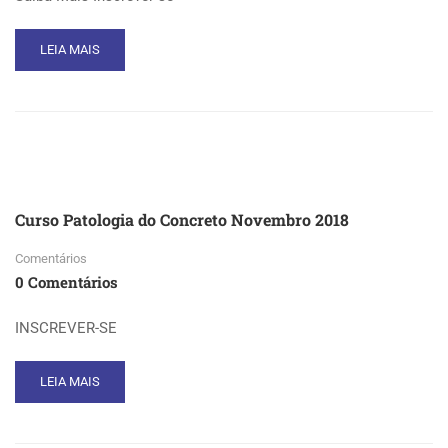
READ
LEIA MAIS
MORE
ABOUT
CURSO
AUTOMAÇÃO
RESIDENCIAL
Curso Patologia do Concreto Novembro 2018
Comentários
0 Comentários
INSCREVER-SE
READ
LEIA MAIS
MORE
ABOUT
CURSO