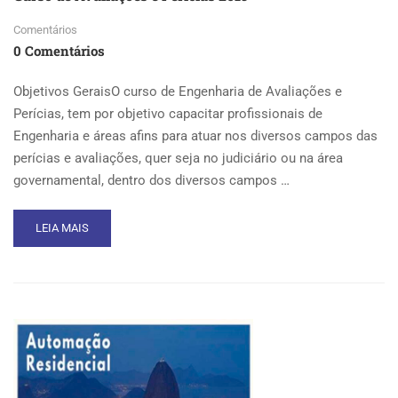
CURSO
DE
Comentários
EQUIPAMENTOS
0 Comentários
MÉDICOS
MINISTRADO
Objetivos GeraisO curso de Engenharia de Avaliações e
PARA
PROFISSIONAIS
Perícias, tem por objetivo capacitar profissionais de
DA
Engenharia e áreas afins para atuar nos diversos campos das
FISCALIZAÇÃO
perícias e avaliações, quer seja no judiciário ou na área
DO
governamental, dentro dos diversos campos …
CREA
/
CAU
READ
LEIA MAIS
/
MORE
ENGENHEIROS
ABOUT
E
CURSO
ARQUITETOS
DE
DO
AVALIAÇÕES
SERVIÇO
E
PÚBLICO
PERÍCIAS
QUE
2019
ATUAM
NA