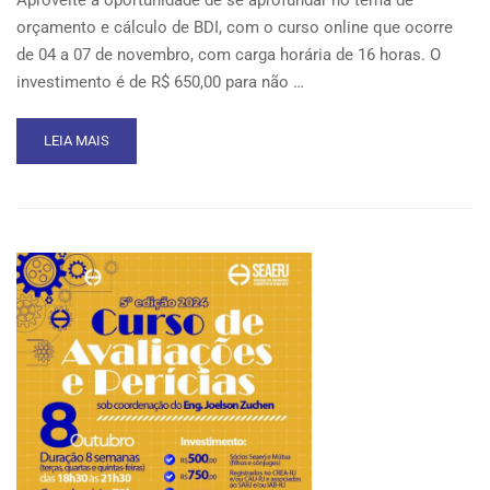
orçamento e cálculo de BDI, com o curso online que ocorre
de 04 a 07 de novembro, com carga horária de 16 horas. O
investimento é de R$ 650,00 para não …
READ
LEIA MAIS
MORE
ABOUT
SEAERJ
INDICA:
CURSO
ONLINE
DE
ORÇAMENTO
E
CÁLCULO
DE
BDI