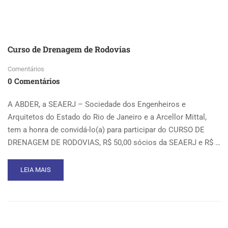
DE
AVALIAÇÕES
E
PERÍCIAS
2018
Curso de Drenagem de Rodovias
Comentários
0 Comentários
A ABDER, a SEAERJ – Sociedade dos Engenheiros e
Arquitetos do Estado do Rio de Janeiro e a Arcellor Mittal,
tem a honra de convidá-lo(a) para participar do CURSO DE
DRENAGEM DE RODOVIAS, R$ 50,00 sócios da SEAERJ e R$ …
READ
LEIA MAIS
MORE
ABOUT
CURSO
DE
DRENAGEM