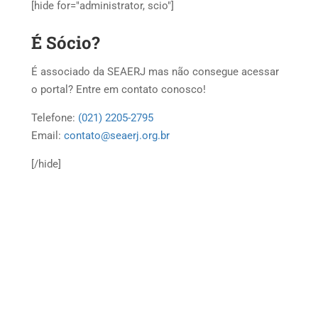
[hide for="administrator, scio"]
É Sócio?
É associado da SEAERJ mas não consegue acessar
o portal? Entre em contato conosco!
Telefone:
(021) 2205-2795
Email:
contato@seaerj.org.br
[/hide]