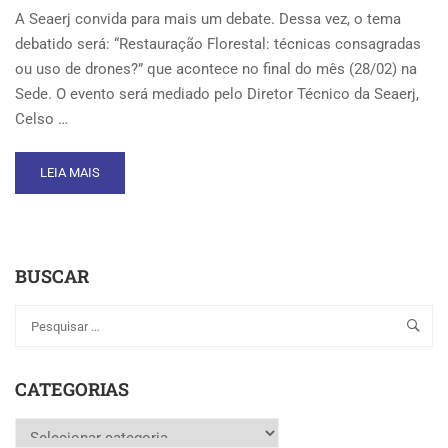
A Seaerj convida para mais um debate. Dessa vez, o tema
debatido será: “Restauração Florestal: técnicas consagradas
ou uso de drones?” que acontece no final do mês (28/02) na
Sede. O evento será mediado pelo Diretor Técnico da Seaerj,
Celso …
READ
LEIA MAIS
MORE
ABOUT
DEBATE
SOBRE
BUSCAR
RESTAURAÇÃO
FLORESTAL
REÚNE
ESPECIALISTAS
NA
SEDE
CATEGORIAS
DA
SEAERJ
Categorias