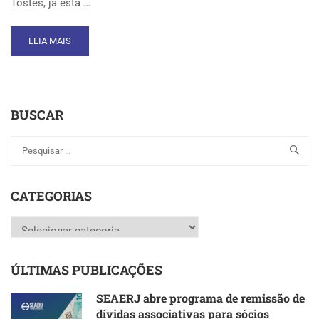
Tostes, já está …
READ
LEIA MAIS
MORE
ABOUT
PRESIDENTE
DA
BUSCAR
SEAERJ
E
DEMAIS
ENTIDADES
GARANTEM
PARTICIPAÇÃO
CATEGORIAS
EM
AUDIÊNCIA
Categorias
PÚBLICA
PELA
EQUIPARAÇÃO
ÚLTIMAS PUBLICAÇÕES
SALARIAL
SEAERJ abre programa de remissão de
dívidas associativas para sócios