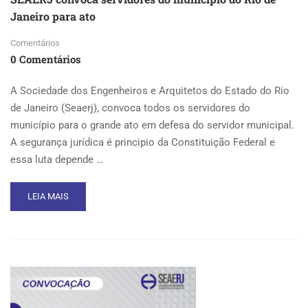
Janeiro para ato
Comentários
0 Comentários
A Sociedade dos Engenheiros e Arquitetos do Estado do Rio
de Janeiro (Seaerj), convoca todos os servidores do
município para o grande ato em defesa do servidor municipal.
A segurança jurídica é principio da Constituição Federal e
essa luta depende …
READ
LEIA MAIS
MORE
ABOUT
SEAERJ
CONVOCA
SERVIDORES
DO
MUNICÍPIO
DO