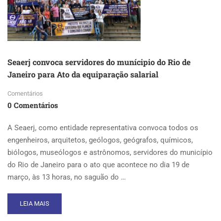
Seaerj convoca servidores do munícipio do Rio de
Janeiro para Ato da equiparação salarial
Comentários
0 Comentários
A Seaerj, como entidade representativa convoca todos os
engenheiros, arquitetos, geólogos, geógrafos, químicos,
biólogos, museólogos e astrônomos, servidores do município
do Rio de Janeiro para o ato que acontece no dia 19 de
março, às 13 horas, no saguão do …
READ
LEIA MAIS
MORE