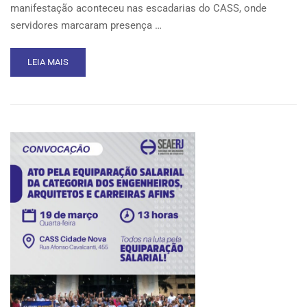
manifestação aconteceu nas escadarias do CASS, onde
servidores marcaram presença …
READ
LEIA MAIS
MORE
ABOUT
SEAERJ
PROMOVE
ATO
NA
PREFEITURA
DO
RIO
PELA
EQUIPARAÇÃO
SALARIAL