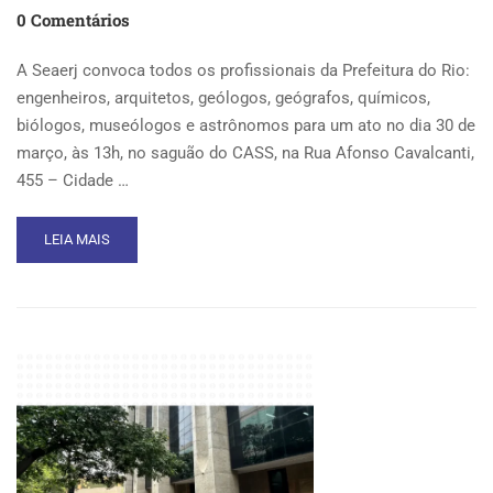
0 Comentários
A Seaerj convoca todos os profissionais da Prefeitura do Rio:
engenheiros, arquitetos, geólogos, geógrafos, químicos,
biólogos, museólogos e astrônomos para um ato no dia 30 de
março, às 13h, no saguão do CASS, na Rua Afonso Cavalcanti,
455 – Cidade …
READ
LEIA MAIS
MORE
ABOUT
SEAERJ
CONVOCA
OS
SERVIDORES
DO
MUNICIPIO
DO
RIO
PARA