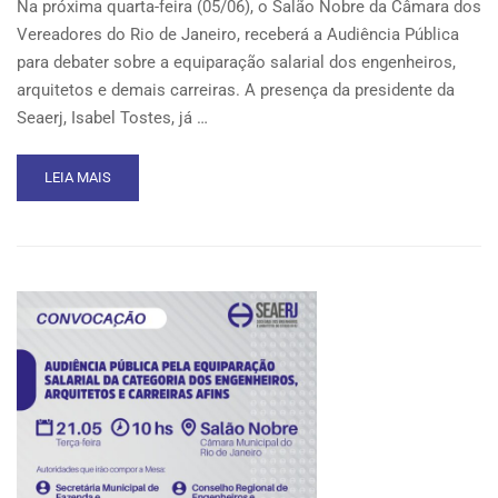
Na próxima quarta-feira (05/06), o Salão Nobre da Câmara dos
Vereadores do Rio de Janeiro, receberá a Audiência Pública
para debater sobre a equiparação salarial dos engenheiros,
arquitetos e demais carreiras. A presença da presidente da
Seaerj, Isabel Tostes, já …
READ
LEIA MAIS
MORE
ABOUT
AUDIÊNCIA
PÚBLICA
PELA
EQUIPARAÇÃO
SALARIAL
DA
CATEGORIA
DOS
ENGENHEIROS,
ARQUITETOS
E
CARREIRAS