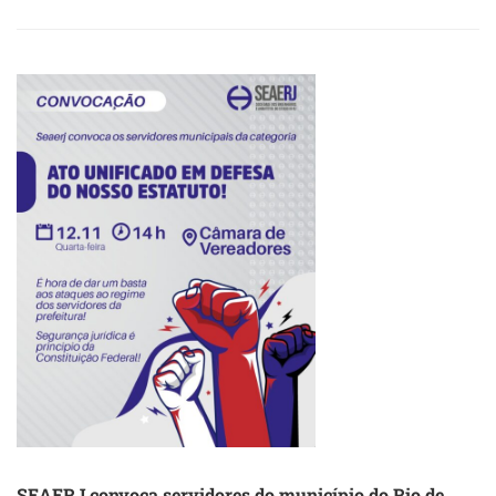
ABOUT
SEAERJ
CONVOCA
SERVIDORES
DO
MUNÍCIPIO
DO
RIO
DE
JANEIRO
PARA
ATO
DA
EQUIPARAÇÃO
SALARIAL
SEAERJ convoca servidores do município do Rio de