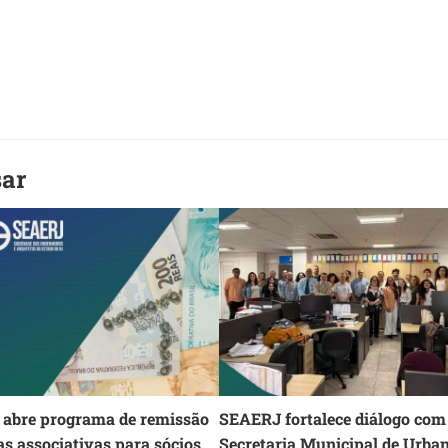
sar
abre programa de remissão
SEAERJ fortalece diálogo com
as associativas para sócios
Secretaria Municipal de Urba