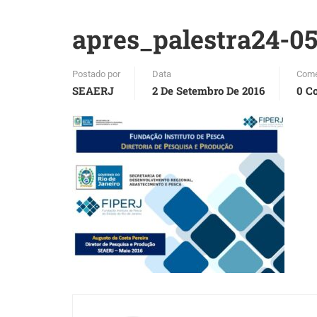
apres_palestra24-0
Postado por
Data
Come
SEAERJ
2 De Setembro De 2016
0 C