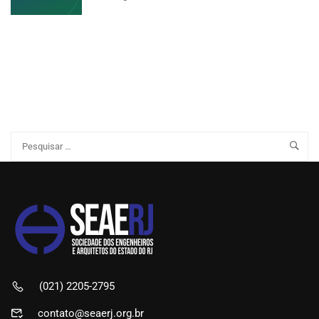
(021) 2205-2795
contato@seaerj.org.br