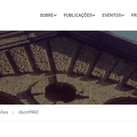
SOBRE
PUBLICAÇÕES
EVENTOS
PR
ções
dscn9960