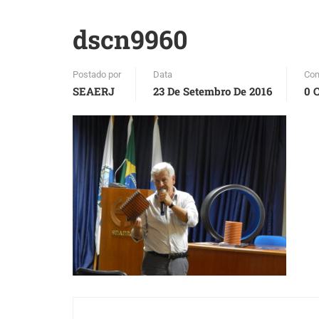
dscn9960
Postado por
Data
Com
SEAERJ
23 De Setembro De 2016
0 