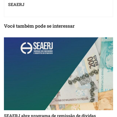
SEAERJ
Você também pode se interessar
SEAERJ abre programa de remissão de dívidas
S