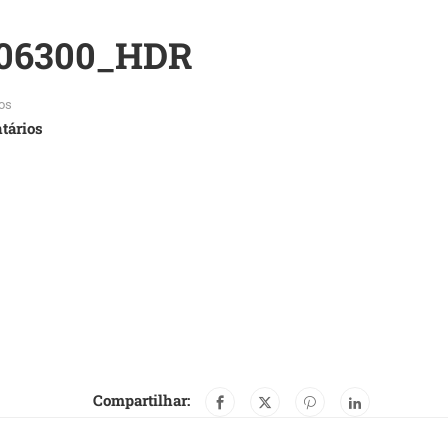
106300_HDR
os
tários
Compartilhar: