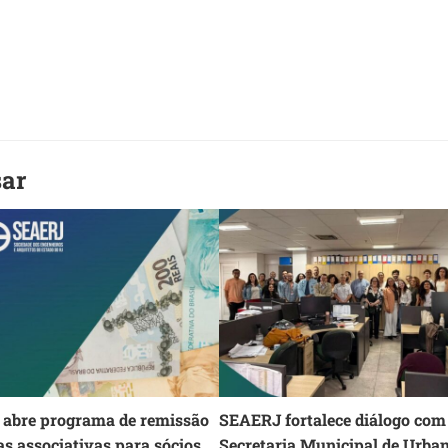
sar
abre programa de remissão
SEAERJ fortalece diálogo com
as associativas para sócios
Secretaria Municipal de Urba