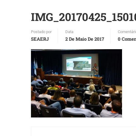
IMG_20170425_150
Postado por
Data
Comentári
SEAERJ
2 De Maio De 2017
0 Comen