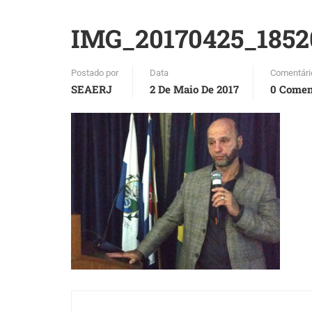
IMG_20170425_1852
Postado por
Data
Comentári
SEAERJ
2 De Maio De 2017
0 Comen