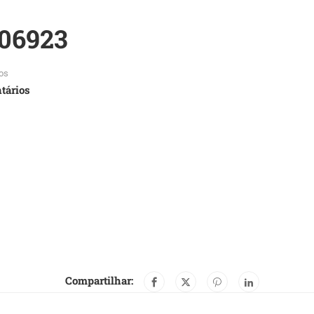
06923
os
tários
Compartilhar: