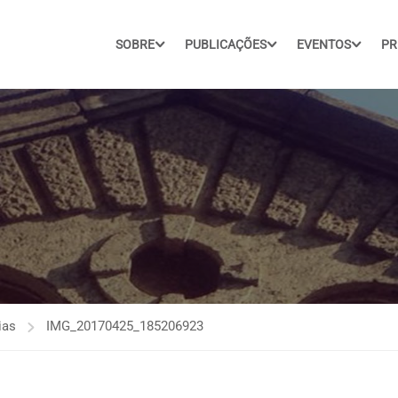
SOBRE
PUBLICAÇÕES
EVENTOS
PR
ias
IMG_20170425_185206923