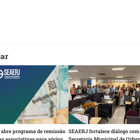
sar
abre programa de remissão
SEAERJ fortalece diálogo com
as associativas para sócios
Secretaria Municipal de Urba