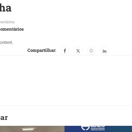
nha
entários
Comentários
ontent.
Compartilhar:
sar