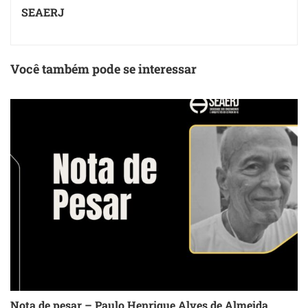
SEAERJ
Você também pode se interessar
Nota de pesar – Paulo Henrique Alves de Almeida
S