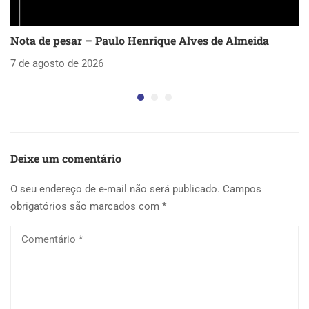
Nota de pesar – Paulo Henrique Alves de Almeida
S
as
7 de agosto de 2026
5 
Deixe um comentário
O seu endereço de e-mail não será publicado.
Campos
obrigatórios são marcados com
*