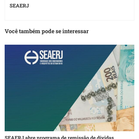
SEAERJ
Você também pode se interessar
SEAERJ abre programa de remissão de dívidas
S