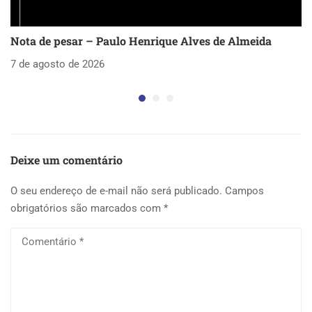
Nota de pesar – Paulo Henrique Alves de Almeida
S
as
7 de agosto de 2026
5 
Deixe um comentário
O seu endereço de e-mail não será publicado.
Campos
obrigatórios são marcados com
*