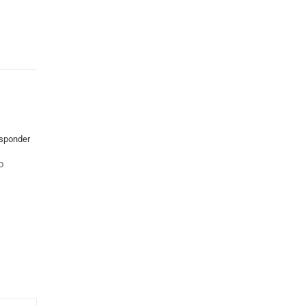
sponder
o