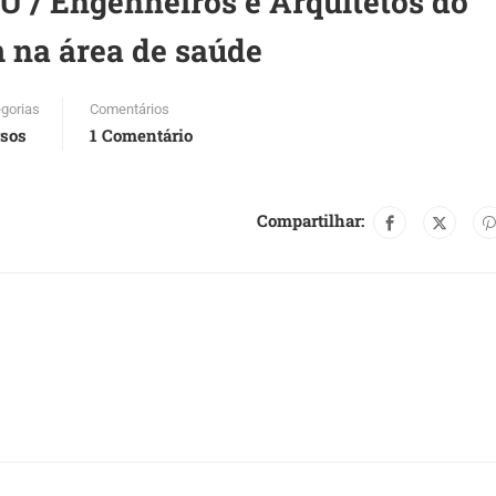
U / Engenheiros e Arquitetos do
m na área de saúde
gorias
Comentários
sos
1 Comentário
Compartilhar: