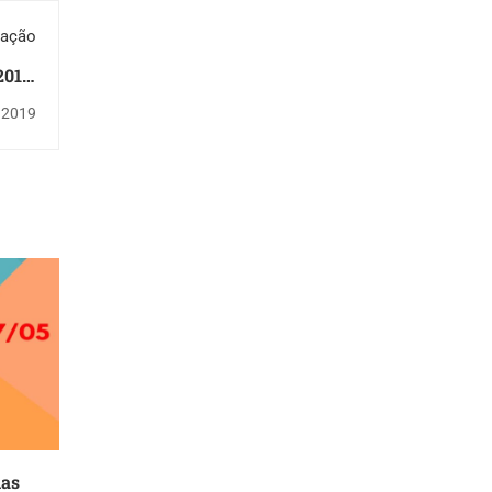
cação
2019,
ípio"
 2019
ias