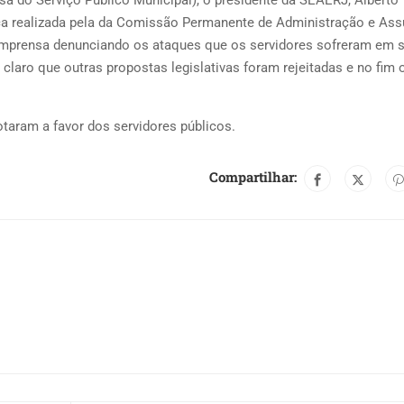
do Serviço Público Municipal), o presidente da SEAERJ, Alberto
ca realizada pela da Comissão Permanente de Administração e As
na imprensa denunciando os ataques que os servidores sofreram em 
 claro que outras propostas legislativas foram rejeitadas e no fim 
taram a favor dos servidores públicos.
Compartilhar: