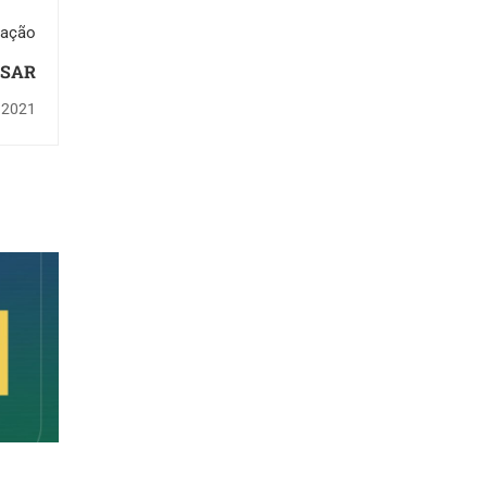
cação
ESAR
e 2021