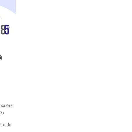
a
nciária
7).
lém de