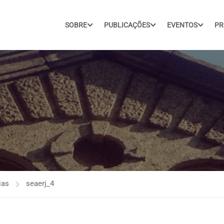
SOBRE
PUBLICAÇÕES
EVENTOS
PR
ias
seaerj_4