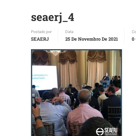
seaerj_4
Postado por
Data
Co
SEAERJ
25 De Novembro De 2021
0