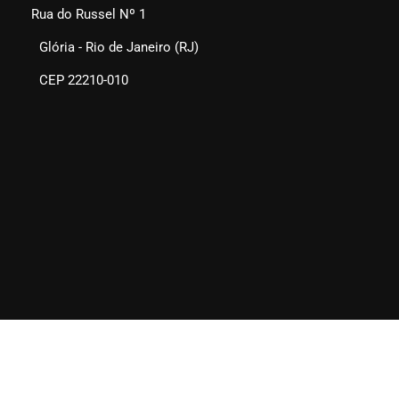
Rua do Russel Nº 1
Glória - Rio de Janeiro (RJ)
CEP 22210-010
SEAERJ © 2025. Todos os direitos reservados.
Quem Somos
Fale Conosco
Links Sugeridos