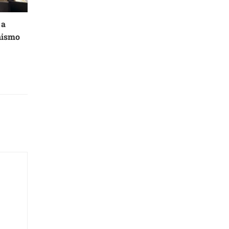
 a
nismo