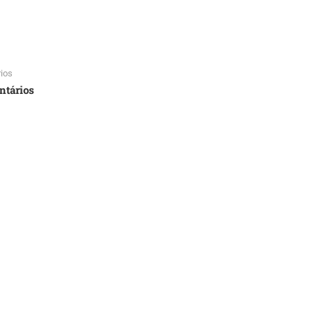
ios
ntários