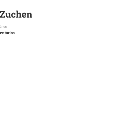
 Zuchen
ários
entários