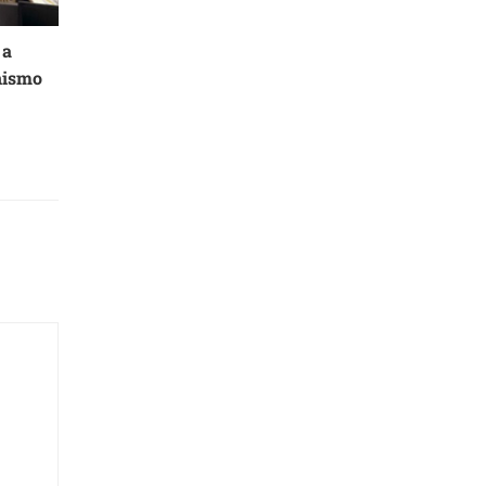
 a
nismo