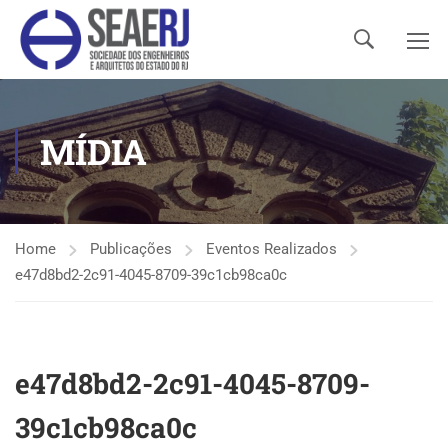
MÍDIA
Home
Publicações
Eventos Realizados
e47d8bd2-2c91-4045-8709-39c1cb98ca0c
e47d8bd2-2c91-4045-8709-
39c1cb98ca0c