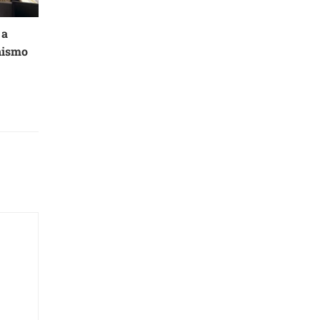
 a
nismo