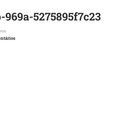
-969a-5275895f7c23
rios
ntários