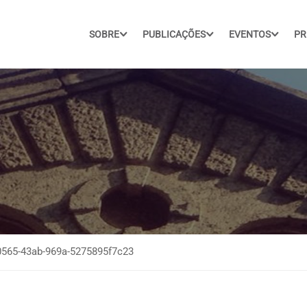
SOBRE
PUBLICAÇÕES
EVENTOS
PR
0565-43ab-969a-5275895f7c23