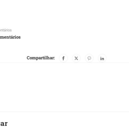
ntários
omentários
Compartilhar:
sar