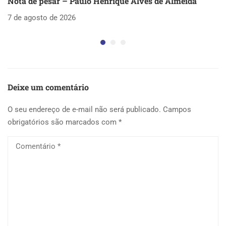
Nota de pesar – Paulo Henrique Alves de Almeida
S
as
7 de agosto de 2026
5 
Deixe um comentário
O seu endereço de e-mail não será publicado.
Campos
obrigatórios são marcados com
*