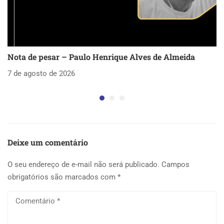
Nota de pesar – Paulo Henrique Alves de Almeida
S
as
7 de agosto de 2026
5 
Deixe um comentário
O seu endereço de e-mail não será publicado.
Campos
obrigatórios são marcados com
*