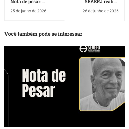
Nota de pesar:
SEAERJ realiza
SEAERJ lamenta o
primeiras
25 de junho de 2026
26 de junho de 2026
falecimento de
apresentações dos
Arnaldo Cesar de
candidatos à
Paiva Chiara
presidência do CREA-
RJ
Você também pode se interessar