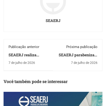
SEAERJ
Publicação anterior
Próxima publicação
SEAERJ realiza
SEAERJ parabeniza o
primeiras
Sistema
7 de julho de 2026
7 de julho de 2026
apresentações dos
Confea/CREA/Mútua
candidatos à
pela realização das
presidência do CREA-
eleições e deseja uma
RJ
boa gestão aos eleitos
Você também pode se interessar