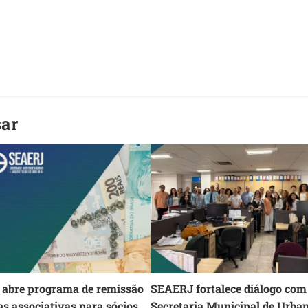
sar
abre programa de remissão
SEAERJ fortalece diálogo com
as associativas para sócios
Secretaria Municipal de Urba