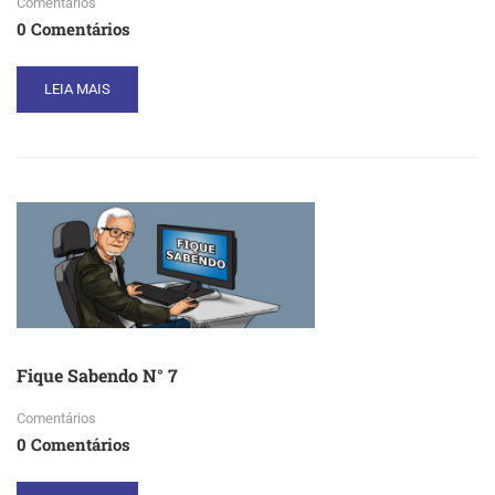
Comentários
0 Comentários
READ
LEIA MAIS
MORE
ABOUT
FIQUE
SABENDO
N°
8
Fique Sabendo N° 7
Comentários
0 Comentários