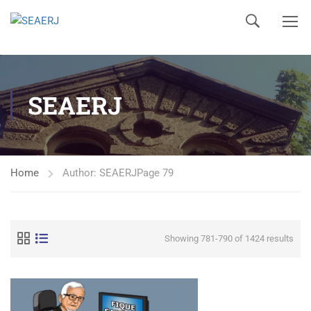
SEAERJ
Home
Author: SEAERJ
Page 79
Showing 781-790 of 1424 results