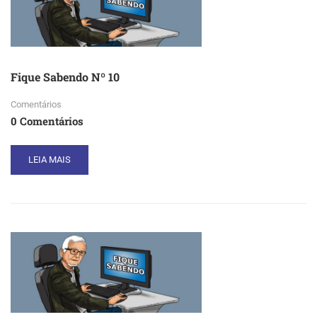
Fique Sabendo Nº 10
Comentários
0 Comentários
READ
LEIA MAIS
MORE
ABOUT
FIQUE
SABENDO
Nº
10