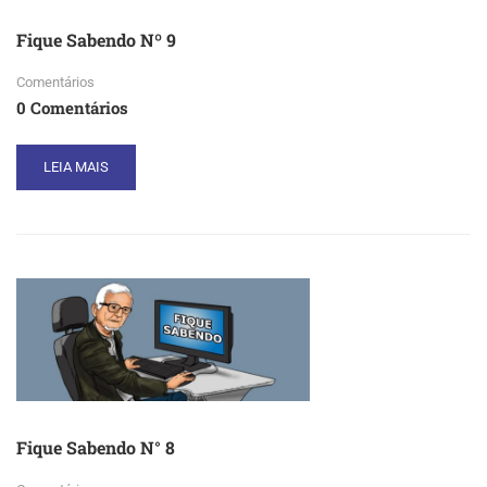
Fique Sabendo Nº 9
Comentários
0 Comentários
READ
LEIA MAIS
MORE
ABOUT
FIQUE
SABENDO
Nº
9
Fique Sabendo N° 8