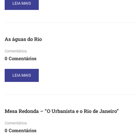
READ
LEIA MAIS
MORE
ABOUT
TREM
DE
ALTA
As águas do Rio
VELOCIDADE
Comentários
0 Comentários
READ
LEIA MAIS
MORE
ABOUT
AS
ÁGUAS
DO
Mesa Redonda – “O Urbanista e o Rio de Janeiro”
RIO
Comentários
0 Comentários