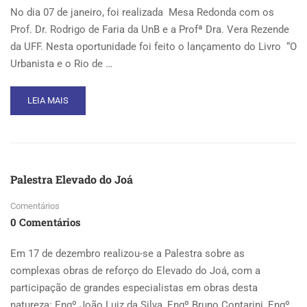
No dia 07 de janeiro, foi realizada Mesa Redonda com os
Prof. Dr. Rodrigo de Faria da UnB e a Profª Dra. Vera Rezende
da UFF. Nesta oportunidade foi feito o lançamento do Livro “O
Urbanista e o Rio de …
READ
LEIA MAIS
MORE
ABOUT
MESA
REDONDA
–
Palestra Elevado do Joá
“O
URBANISTA
Comentários
E
0 Comentários
O
RIO
DE
Em 17 de dezembro realizou-se a Palestra sobre as
JANEIRO”
complexas obras de reforço do Elevado do Joá, com a
participação de grandes especialistas em obras desta
natureza: Engº João Luiz da Silva, Engº Bruno Contarini, Engº