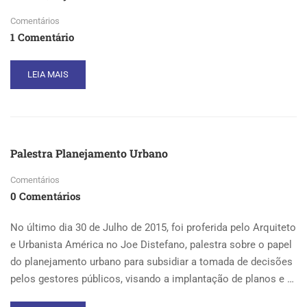
Comentários
1 Comentário
READ
LEIA MAIS
MORE
ABOUT
JAZZ
QUEIJOS
E
Palestra Planejamento Urbano
VINHOS
Comentários
0 Comentários
No último dia 30 de Julho de 2015, foi proferida pelo Arquiteto
e Urbanista América no Joe Distefano, palestra sobre o papel
do planejamento urbano para subsidiar a tomada de decisões
pelos gestores públicos, visando a implantação de planos e …