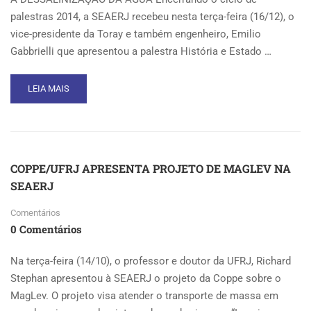
palestras 2014, a SEAERJ recebeu nesta terça-feira (16/12), o
vice-presidente da Toray e também engenheiro, Emilio
Gabbrielli que apresentou a palestra História e Estado …
READ
LEIA MAIS
MORE
ABOUT
HISTÓRIA
E
ESTADO
COPPE/UFRJ APRESENTA PROJETO DE MAGLEV NA
ATUAL
SEAERJ
DA
DESSALINIZAÇÃO
Comentários
E
REÚSO
0 Comentários
DE
ÁGUAS
Na terça-feira (14/10), o professor e doutor da UFRJ, Richard
Stephan apresentou à SEAERJ o projeto da Coppe sobre o
MagLev. O projeto visa atender o transporte de massa em