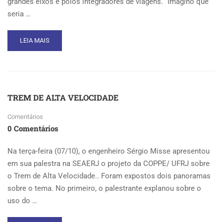
grandes eixos e polos integradores de viagens. “Imagino que
seria …
READ
LEIA MAIS
MORE
ABOUT
COPPE/UFRJ
APRESENTA
PROJETO
TREM DE ALTA VELOCIDADE
DE
MAGLEV
Comentários
NA
0 Comentários
SEAERJ
Na terça-feira (07/10), o engenheiro Sérgio Misse apresentou
em sua palestra na SEAERJ o projeto da COPPE/ UFRJ sobre
o Trem de Alta Velocidade.. Foram expostos dois panoramas
sobre o tema. No primeiro, o palestrante explanou sobre o
uso do …