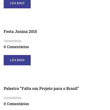
READ
LEIA MAIS
MORE
ABOUT
PALESTRA
PLANEJAMENTO
URBANO
Festa Junina 2015
Comentários
0 Comentários
READ
LEIA MAIS
MORE
ABOUT
FESTA
JUNINA
2015
Palestra “Falta um Projeto para o Brasil”
Comentários
0 Comentários