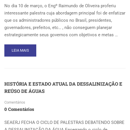
No dia 10 de março, o Engº Raimundo de Oliveira proferiu
interessante palestra cuja abordagem principal foi de enfatizar
que os administradores públicos no Brasil, presidentes,
governadores, prefeitos, etc… , não conseguem planejar
estrategicamente seus governos com objetivos e metas …
READ
LEIA MAIS
MORE
ABOUT
PALESTRA
“FALTA
UM
HISTÓRIA E ESTADO ATUAL DA DESSALINIZAÇÃO E
PROJETO
REÚSO DE ÁGUAS
PARA
O
Comentários
BRASIL”
0 Comentários
SEAERJ FECHA O CICLO DE PALESTRAS DEBATENDO SOBRE
A DESSALINIZAÇÃO DA ÁGUA Encerrando o ciclo de