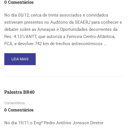
04/12/2013
0 Comentários
–
DO
No dia 03/12, cerca de trinta associados e convidados
PLANEJAMENTO
estiveram presentes no Auditório da SEAERJ para conhecer e
À
debater sobre as Ameaças e Oportunidades decorrentes da
AÇÃO
Res. 4.131/ANTT, que autoriza a Ferrovia Centro-Atlântica,
FCA, a devolver 742 km de trechos antieconômicos …
READ
LEIA MAIS
MORE
ABOUT
RESOLUÇÃO
4131
2013
Palestra BR40
DA
ANTT
Comentários
–
0 Comentários
OPORTUNIDADES
OU
AMEAÇAS
No dia 19/11 o Engº Pedro Antônio Jonsson Diretor
?