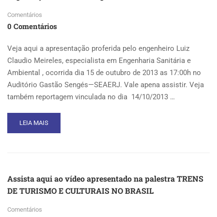
CHUVAS?
Comentários
–
0 Comentários
VISÃO
ESTADUAL
Veja aqui a apresentação proferida pelo engenheiro Luiz
Claudio Meireles, especialista em Engenharia Sanitária e
Ambiental , ocorrida dia 15 de outubro de 2013 as 17:00h no
Auditório Gastão Sengés—SEAERJ. Vale apena assistir. Veja
também reportagem vinculada no dia 14/10/2013 …
READ
LEIA MAIS
MORE
ABOUT
SEGURANÇA
ALIMENTAR
&
Assista aqui ao vídeo apresentado na palestra TRENS
AGROTÓXICOS
DE TURISMO E CULTURAIS NO BRASIL
NO
BRASIL
Comentários