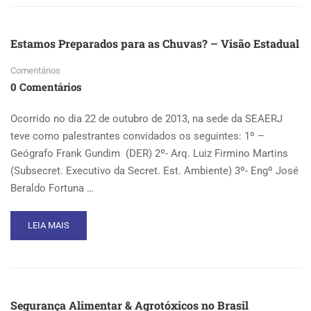
ESTAMOS
PREPARADOS
PARA
Estamos Preparados para as Chuvas? – Visão Estadual
AS
CHUVAS?
Comentários
–
0 Comentários
VISÃO
MUNICIPAL
Ocorrido no dia 22 de outubro de 2013, na sede da SEAERJ
teve como palestrantes convidados os seguintes: 1º –
Geógrafo Frank Gundim (DER) 2º- Arq. Luiz Firmino Martins
(Subsecret. Executivo da Secret. Est. Ambiente) 3º- Engº José
Beraldo Fortuna …
READ
LEIA MAIS
MORE
ABOUT
ESTAMOS
PREPARADOS
PARA
Segurança Alimentar & Agrotóxicos no Brasil
AS