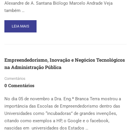
Alexandre de A. Santana Biólogo Marcelo Andrade Veja
também …
READ
LEIA MAIS
MORE
ABOUT
ESPÉCIES
EXÓTICAS
INVASORAS
Empreendedorismo, Inovação e Negócios Tecnológicos
na Administração Pública
Comentários
0 Comentários
No dia 05 de novembro a Dra. Eng.ª Branca Terra mostrou a
importância das Escolas de Empreendedorismo dentro das
Universidades como “incubadoras” de grandes invenções,
citando como exemplos a HP, o Google e o facebook,
nascidas em universidades dos Estados …