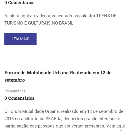
0 Comentários
Assista aqui ao vídeo apresentado na palestra TRENS DE
TURISMO E CULTURAIS NO BRASIL
READ
LEIA MAIS
MORE
ABOUT
ASSISTA
AQUI
AO
Fórum de Mobilidade Urbana Realizado em 12 de
VÍDEO
setembro
APRESENTADO
NA
Comentários
PALESTRA
TRENS
0 Comentários
DE
TURISMO
O Fórum Mobilidade Urbana, realizado em 12 de setembro de
E
2013 no auditório da SEAERJ, despertou grande interesse e
CULTURAIS
participação das pessoas que estiveram presentes. Veja aqui
NO