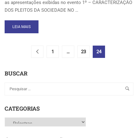
BRASIL
as apresentações exibidas no evento 1º – CARACTERIZAÇÃO
DOS PLEITOS DA SOCIEDADE NO …
READ
LEIA MAIS
MORE
ABOUT
FÓRUM
DE
1
…
23
24
MOBILIDADE
URBANA
REALIZADO
BUSCAR
EM
12
DE
SETEMBRO
CATEGORIAS
Categorias