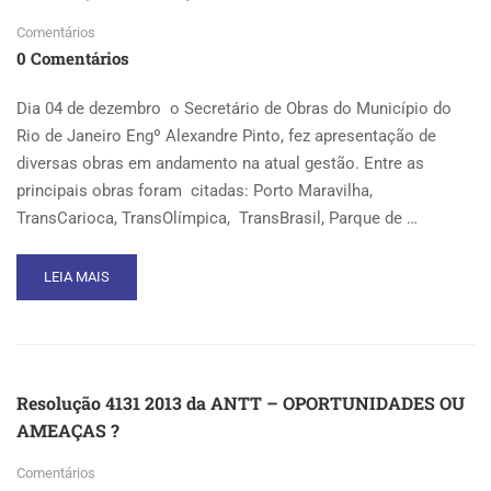
Comentários
0 Comentários
Dia 04 de dezembro o Secretário de Obras do Município do
Rio de Janeiro Engº Alexandre Pinto, fez apresentação de
diversas obras em andamento na atual gestão. Entre as
principais obras foram citadas: Porto Maravilha,
TransCarioca, TransOlímpica, TransBrasil, Parque de …
READ
LEIA MAIS
MORE
ABOUT
SEMANA
DA
ENGENHARIA
Resolução 4131 2013 da ANTT – OPORTUNIDADES OU
E
AMEAÇAS ?
DA
ARQUITETURA
Comentários
–