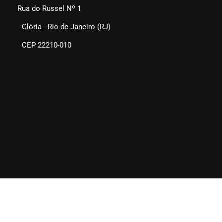
Rua do Russel Nº 1
Glória - Rio de Janeiro (RJ)
CEP 22210-010
SEAERJ © 2025. Todos os direitos reservados.
Quem Somos
Fale Conosco
Links Sugeridos