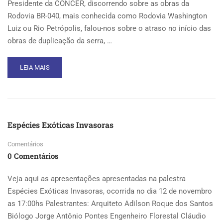
Presidente da CONCER, discorrendo sobre as obras da
Rodovia BR-040, mais conhecida como Rodovia Washington
Luiz ou Rio Petrópolis, falou-nos sobre o atraso no início das
obras de duplicação da serra, …
READ
LEIA MAIS
MORE
ABOUT
PALESTRA
BR40
Espécies Exóticas Invasoras
Comentários
0 Comentários
Veja aqui as apresentações apresentadas na palestra
Espécies Exóticas Invasoras, ocorrida no dia 12 de novembro
as 17:00hs Palestrantes: Arquiteto Adilson Roque dos Santos
Biólogo Jorge Antônio Pontes Engenheiro Florestal Cláudio