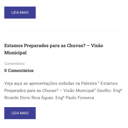
READ
LEIA MAIS
MORE
ABOUT
EMPREENDEDORISMO,
INOVAÇÃO
E
Estamos Preparados para as Chuvas? – Visão
NEGÓCIOS
Municipal
TECNOLÓGICOS
NA
Comentários
ADMINISTRAÇÃO
PÚBLICA
0 Comentários
Veja aqui as apresentações exibidas na Palestra ” Estamos
Preparados para as Chuvas? – Visão Municipal” GeoRio: Engº
Ricardo Dorsi Rioa Águas: Engº Paulo Fonseca
READ
LEIA MAIS
MORE
ABOUT