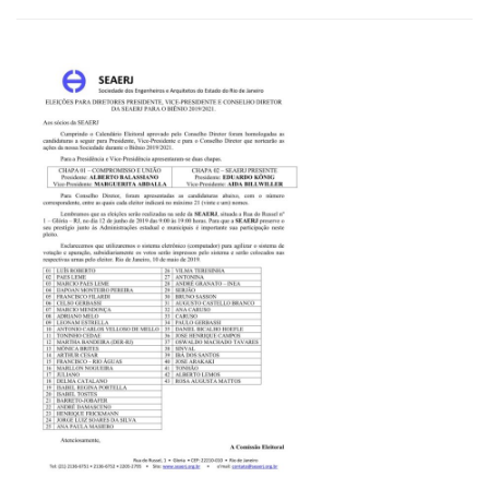
NOTA
UNIFICADA:
AÇÕES
DO
FOSPERJ
NA
ALERJ