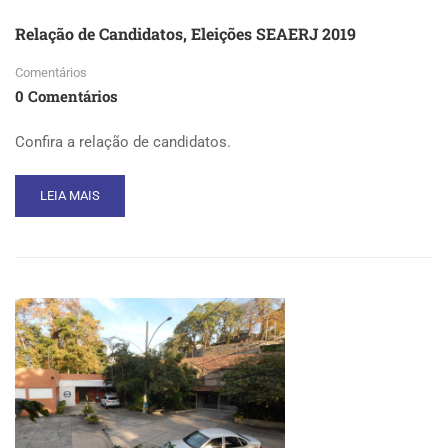
Relação de Candidatos, Eleições SEAERJ 2019
Comentários
0 Comentários
Confira a relação de candidatos.
READ
LEIA MAIS
MORE
ABOUT
RELAÇÃO
DE
CANDIDATOS,
ELEIÇÕES
SEAERJ
2019