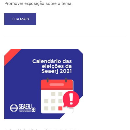
Promover exposição sobre o tema.
READ
LEIA MAIS
MORE
ABOUT
TERMO
DE
FOMENTO
ENTRE
SEAERJ
E
CREA/RJ