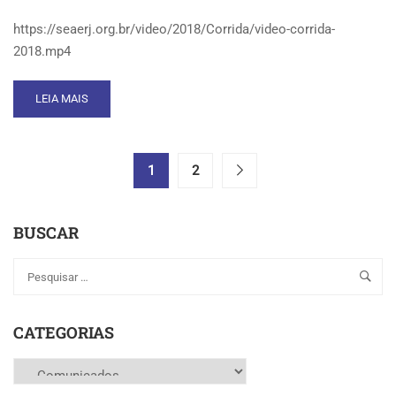
https://seaerj.org.br/video/2018/Corrida/video-corrida-
2018.mp4
READ
LEIA MAIS
MORE
ABOUT
CORRE!
INSCRIÇÕES
1
2
ATÉ
ESSA
QUINTA-
BUSCAR
FEIRA,
DIA
13
CATEGORIAS
Categorias