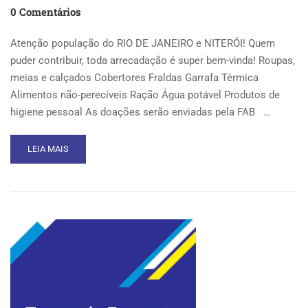
0 Comentários
Atenção população do RIO DE JANEIRO e NITERÓI! Quem
puder contribuir, toda arrecadação é super bem-vinda! Roupas,
meias e calçados Cobertores Fraldas Garrafa Térmica
Alimentos não-perecíveis Ração Água potável Produtos de
higiene pessoal As doações serão enviadas pela FAB …
READ
LEIA MAIS
MORE
ABOUT
CAMPANHA
EM
SOLIDARIEDADE
ÀS
VÍTIMAS
DA
TRAGÉDIA
CAUSADA
PELAS