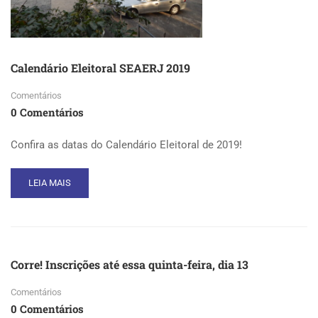
Calendário Eleitoral SEAERJ 2019
Comentários
0 Comentários
Confira as datas do Calendário Eleitoral de 2019!
READ
LEIA MAIS
MORE
ABOUT
CALENDÁRIO
ELEITORAL
SEAERJ
Corre! Inscrições até essa quinta-feira, dia 13
2019
Comentários
0 Comentários