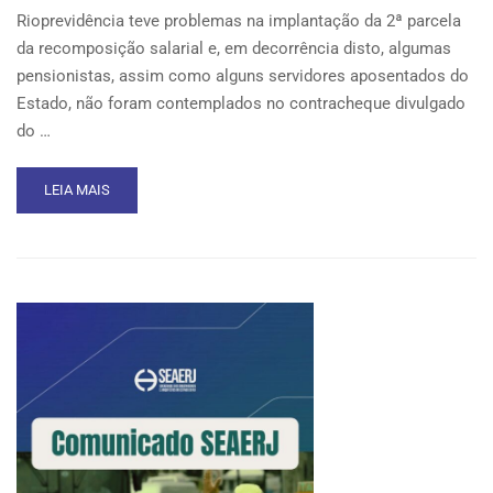
Rioprevidência teve problemas na implantação da 2ª parcela
da recomposição salarial e, em decorrência disto, algumas
pensionistas, assim como alguns servidores aposentados do
Estado, não foram contemplados no contracheque divulgado
do …
READ
LEIA MAIS
MORE
ABOUT
NOVA
INFORMATIVA
SOBRE
O
RIOPREVIDÊNCIA