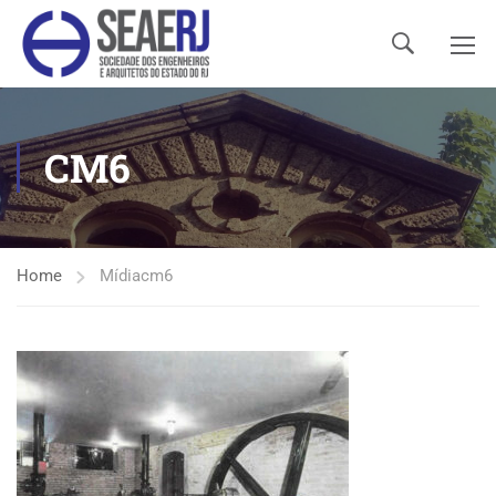
CM6
Home
Mídia
cm6