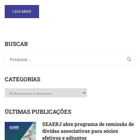
READ
LEIA MAIS
MORE
ABOUT
SEAERJ
MARCA
BUSCAR
PRESENÇA
EM
SESSÃO
SOLENE
DOS
90
CATEGORIAS
ANOS
DO
Categorias
CREA-
RJ
ÚLTIMAS PUBLICAÇÕES
SEAERJ abre programa de remissão de
dívidas associativas para sócios
efetivos e adjuntos