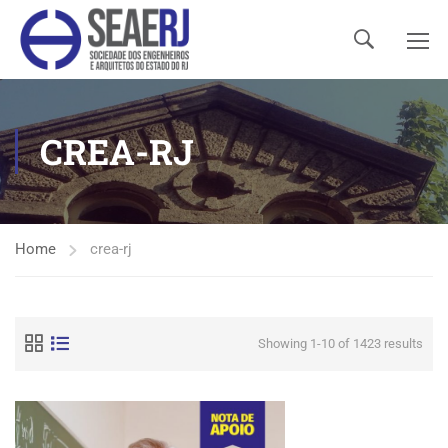
CREA-RJ
Home
crea-rj
Showing 1-10 of 1423 results