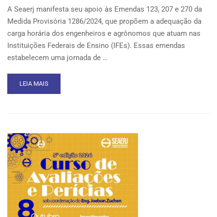
A Seaerj manifesta seu apoio às Emendas 123, 207 e 270 da
Medida Provisória 1286/2024, que propõem a adequação da
carga horária dos engenheiros e agrônomos que atuam nas
Instituições Federais de Ensino (IFEs). Essas emendas
estabelecem uma jornada de …
READ
LEIA MAIS
MORE
ABOUT
SEAERJ
APOIA
VALORIZAÇÃO
DE
ENGENHEIROS
E
AGRÔNOMOS
NAS
INSTITUIÇÕES
FEDERAIS
DE