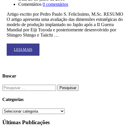
Comentários
0 comentários
Artigo escrito por Pedro Paulo S. Felicíssimo, M.Sc. RESUMO
O artigo apresenta uma avaliação das dimensões estratégicas do
modelo de produção implantado no Japão após a II Guerra
Mundial por Eiji Toyoda e posteriormente desenvolvido por
Shingeo Shingo e Taiichi …
READ
LEIA MAIS
MORE
ABOUT
MODELO
TOYOTA
Buscar
DE
PRODUÇÃO:
Pesquisar
UM
por:
NOVO
Categorias
PARADIGMA
PARA
Categorias
A
ENGENHARIA
Últimas Publicações
DE