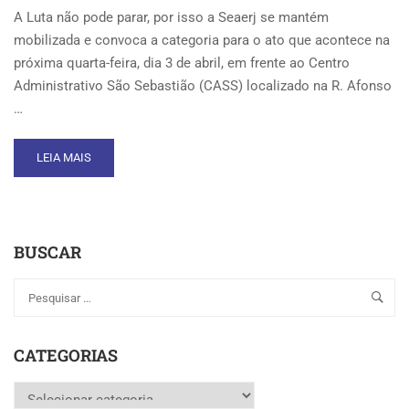
A Luta não pode parar, por isso a Seaerj se mantém
mobilizada e convoca a categoria para o ato que acontece na
próxima quarta-feira, dia 3 de abril, em frente ao Centro
Administrativo São Sebastião (CASS) localizado na R. Afonso
…
READ
LEIA MAIS
MORE
ABOUT
ATO
PELA
BUSCAR
EQUIPARAÇÃO
SALARIAL
DOS
SERVIDORES
MUNICIPAIS
CATEGORIAS
Categorias