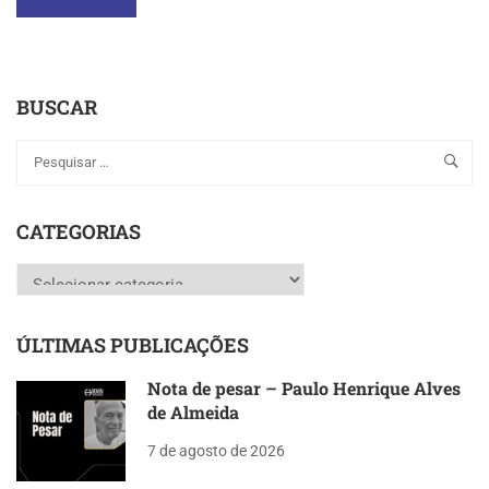
MORE
ABOUT
RIO
DE
BUSCAR
JANEIRO:
TEM
TODAS
AS
CONDIÇÕES
PARA
CATEGORIAS
SER
CIDADE
Categorias
SUSTENTÁVEL
ÚLTIMAS PUBLICAÇÕES
Nota de pesar – Paulo Henrique Alves
de Almeida
7 de agosto de 2026