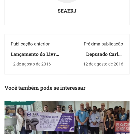
SEAERJ
Publicação anterior
Próxima publicação
Lançamento do Livro:
Deputado Carlos
Os Crimes do Cartel
Osório fala sobre a
12 de agosto de 2016
12 de agosto de 2016
do Bilhão Contra o
valorização do
Brasil
Servidor Público e a
Crise no Previ-Rio
Você também pode se interessar